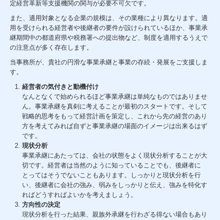
定経営革新等支援機関の関与が必要不可欠です。
また、適用対象となる企業の規模は、その業種により異なります。適
病院・診療所の皆様へ
用を受けられる経営者や後継者の要件が設けられているほか、事業承
継期間中の都道府県や税務署への提出物など、制度を適用するうえで
社会福祉法人の皆様へ
の注意点が多く存在します。
当事務所が、貴社の円滑な事業承継と事業の存続・発展をご支援しま
TKCシステムのご紹介
す。
TKCシステムQ&A
経営者の気付きと動機付け
なんとなくで始められるほど事業承継は単純なものではありませ
ん。事業承継を真剣に考えることが最初のスタートです。そして
ビジネス書式ダウンロード
戦略的思考をもって経営計画を策定し、これから先の経営のあり
方を考えてみれば自ずと事業承継の場面のイメージは出来るはず
リンク集
です。
現状分析
関連リンク集
事業承継にあたっては、会社の状態をよく現状分析することが大
切です。経営者は当然のように知っていることでも、後継者に
採用情報
とってはそうでないこともあります。しっかりと現状分析を行
い、後継者に会社の強み、弱みをしっかりと伝え、強みを特化す
ればどうすればよいかを考えましょう。
お問い合わせ
方向性の決定
現状分析を行った結果、親族外承継を行わざる得ない場合もあり
プライバシーポリシー