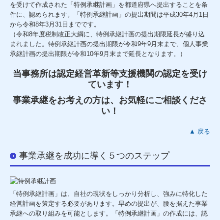
を受けて作成された「特例承継計画」を都道府県へ提出することを条
件に、認められます。「特例承継計画」の提出期間は平成30年4月1日
病医院の開業と経営改善
から令和8年3月31日までです。
（令和8年度税制改正大綱に、特例承継計画の提出期限延長が盛り込
事業資金でお困りの方へ
まれました。特例承継計画の提出期限が令和9年9月末まで、個人事業
承継計画の提出期限が令和10年9月末まで延長となります。）
リスクマネージメント
当事務所は認定経営革新等支援機関の認定を受け
ています！
企業向けシステム（FX2）
事業承継をお考えの方は、お気軽にご相談くださ
企業向けシステム（FX4）
い！
インターネットサービス
▲ 戻る
Q&A
事業承継を成功に導く５つのステップ
料金について
「特例承継計画」は、自社の現状をしっかり分析し、強みに特化した
経営者お役立ち情報
経営計画を策定する必要があります。早めの提出が、腰を据えた事業
承継への取り組みを可能とします。「特例承継計画」の作成には、認
経営アドバイス・コーナー