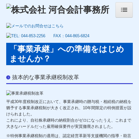
ホーム
事務所案内・アクセス
「事業承継」への準備をはじめ
サービス案内
ませんか？
法人経営者の方
抜本的な事業承継税制改革
創業の夢をお手伝いします
個人事業主の方
平成30年度税制改正において、事業承継時の贈与税・相続税の納税を
猶予する事業承継税制が大きく改正され、10年間限定の特例措置が設
円満な相続と円滑な経営承継をご支援します
けられました。
これにより、自社株承継時の納税割合がゼロになったうえ、これまで
事業承継支援のご案内
大きなハードルだった雇用確保要件が実質撤廃されました。
※特例事業承継税制の適用は、認定経営革新等支援機関の指導・助言
公益法人の新制度対応